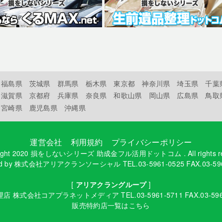
福島県
茨城県
群馬県
栃木県
東京都
神奈川県
埼玉県
千葉
滋賀県
京都府
兵庫県
奈良県
和歌山県
岡山県
広島県
鳥取
宮崎県
鹿児島県
沖縄県
運営会社
利用規約
プライバシーポリシー
ight 2020
損をしないシリーズ 助成金フル活用ドットコム
. All rights 
d by
株式会社アリアクランソーシャル
TEL.03-5961-0525 FAX.03-59
[
アリアクラングループ
]
理店
株式会社コアプラネットメディア
TEL.03-5961-5711 FAX.03-59
販売特約店一覧はこちら