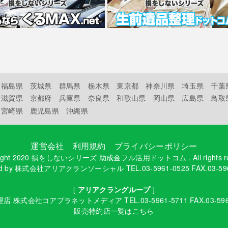
福島県
茨城県
群馬県
栃木県
東京都
神奈川県
埼玉県
千葉
滋賀県
京都府
兵庫県
奈良県
和歌山県
岡山県
広島県
鳥取
宮崎県
鹿児島県
沖縄県
運営会社
利用規約
プライバシーポリシー
ight 2020
損をしないシリーズ 助成金フル活用ドットコム
. All rights 
d by
株式会社アリアクランソーシャル
TEL.03-5961-0525 FAX.03-59
[
アリアクラングループ
]
理店
株式会社コアプラネットメディア
TEL.03-5961-5711 FAX.03-59
販売特約店一覧はこちら