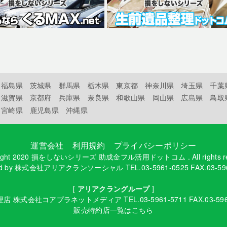
福島県
茨城県
群馬県
栃木県
東京都
神奈川県
埼玉県
千葉
滋賀県
京都府
兵庫県
奈良県
和歌山県
岡山県
広島県
鳥取
宮崎県
鹿児島県
沖縄県
運営会社
利用規約
プライバシーポリシー
ight 2020
損をしないシリーズ 助成金フル活用ドットコム
. All rights 
d by
株式会社アリアクランソーシャル
TEL.03-5961-0525 FAX.03-59
[
アリアクラングループ
]
理店
株式会社コアプラネットメディア
TEL.03-5961-5711 FAX.03-59
販売特約店一覧はこちら