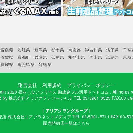
福島県
茨城県
群馬県
栃木県
東京都
神奈川県
埼玉県
千葉
滋賀県
京都府
兵庫県
奈良県
和歌山県
岡山県
広島県
鳥取
宮崎県
鹿児島県
沖縄県
運営会社
利用規約
プライバシーポリシー
ight 2020
損をしないシリーズ 助成金フル活用ドットコム
. All rights 
d by
株式会社アリアクランソーシャル
TEL.03-5961-0525 FAX.03-59
[
アリアクラングループ
]
理店
株式会社コアプラネットメディア
TEL.03-5961-5711 FAX.03-59
販売特約店一覧はこちら