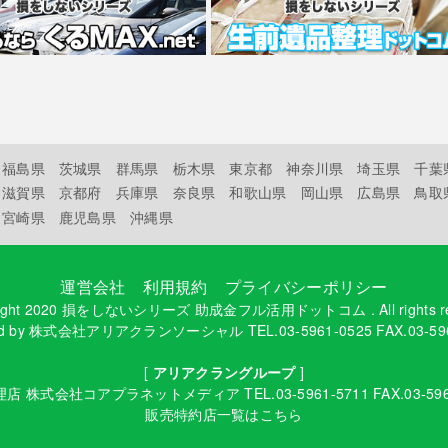
福島県
茨城県
群馬県
栃木県
東京都
神奈川県
埼玉県
千葉
滋賀県
京都府
兵庫県
奈良県
和歌山県
岡山県
広島県
鳥取
宮崎県
鹿児島県
沖縄県
運営会社
利用規約
プライバシーポリシー
ight 2020
損をしないシリーズ 助成金フル活用ドットコム
. All rights 
d by
株式会社アリアクランソーシャル
TEL.03-5961-0525 FAX.03-59
[
アリアクラングループ
]
理店
株式会社コアプラネットメディア
TEL.03-5961-5711 FAX.03-59
販売特約店一覧はこちら