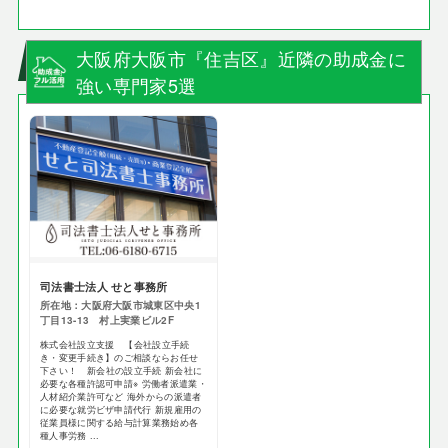
大阪府大阪市『住吉区』近隣の助成金に
強い専門家5選
司法書士法人 せと事務所
所在地：大阪府大阪市城東区中央1
丁目13-13 村上実業ビル2F
株式会社設立支援 【会社設立手続
き・変更手続き】のご相談ならお任せ
下さい！ 新会社の設立手続 新会社に
必要な各種許認可申請※ 労働者派遣業・
人材紹介業許可など 海外からの派遣者
に必要な就労ビザ申請代行 新規雇用の
従業員様に関する給与計算業務始め各
種人事労務 ...