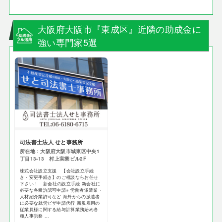
大阪府大阪市『東成区』近隣の助成金に
強い専門家5選
司法書士法人 せと事務所
所在地：大阪府大阪市城東区中央1
丁目13-13 村上実業ビル2F
株式会社設立支援 【会社設立手続
き・変更手続き】のご相談ならお任せ
下さい！ 新会社の設立手続 新会社に
必要な各種許認可申請※ 労働者派遣業・
人材紹介業許可など 海外からの派遣者
に必要な就労ビザ申請代行 新規雇用の
従業員様に関する給与計算業務始め各
種人事労務 ...