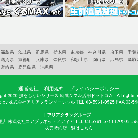
福島県
茨城県
群馬県
栃木県
東京都
神奈川県
埼玉県
千葉
滋賀県
京都府
兵庫県
奈良県
和歌山県
岡山県
広島県
鳥取
宮崎県
鹿児島県
沖縄県
運営会社
利用規約
プライバシーポリシー
ight 2020
損をしないシリーズ 助成金フル活用ドットコム
. All rights 
d by
株式会社アリアクランソーシャル
TEL.03-5961-0525 FAX.03-59
[
アリアクラングループ
]
理店
株式会社コアプラネットメディア
TEL.03-5961-5711 FAX.03-59
販売特約店一覧はこちら