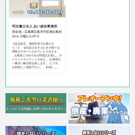
司法書士法人 あい総合事務所
所在地：広島県広島市中区東白島町
20-8 川端ビル3F-C
【会社設立・相続対策でお困りな
ら！】 会社設立をするときの様々な
問題をサポートさせていただきます。
お客様にそれぞれの問題点を探し、デ
メリットやメリットを伝え、 お客様の
一番良い解決策を探します。 どうぞ、
お気軽にご相談下さい。 &nbs ...