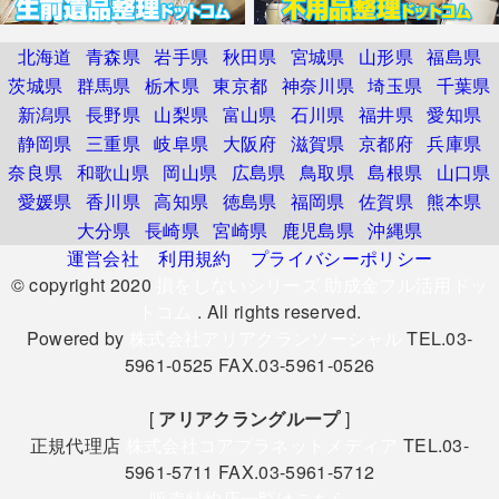
北海道
青森県
岩手県
秋田県
宮城県
山形県
福島県
茨城県
群馬県
栃木県
東京都
神奈川県
埼玉県
千葉県
新潟県
長野県
山梨県
富山県
石川県
福井県
愛知県
静岡県
三重県
岐阜県
大阪府
滋賀県
京都府
兵庫県
奈良県
和歌山県
岡山県
広島県
鳥取県
島根県
山口県
愛媛県
香川県
高知県
徳島県
福岡県
佐賀県
熊本県
大分県
長崎県
宮崎県
鹿児島県
沖縄県
運営会社
利用規約
プライバシーポリシー
© copyright 2020
損をしないシリーズ 助成金フル活用ドッ
トコム
. All rights reserved.
Powered by
株式会社アリアクランソーシャル
TEL.03-
5961-0525 FAX.03-5961-0526
[
アリアクラングループ
]
正規代理店
株式会社コアプラネットメディア
TEL.03-
5961-5711 FAX.03-5961-5712
販売特約店一覧はこちら