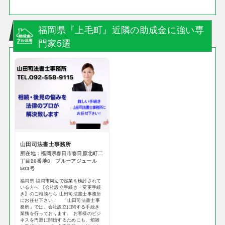
福岡県『上毛町』近隣の助成金に強い専
門家5選
山田司法書士事務所
所在地：福岡県春日市春日原北町二
丁目20番地8 ブルーアジュール
503号
福岡県 福岡市周辺で起業を検討されて
いる方へ 【会社設立手続き・変更手続
き】のご相談なら 山田司法書士事務所
にお任せ下さい！ 「山田司法書士事
務所」では、会社設立に関する手続き
業務を行っております。 お客様のビジ
ネスを円滑に開始するためにも、煩雑