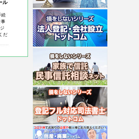
ール
手続
士事
ビジ
くだ