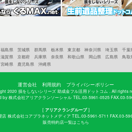
福島県
茨城県
群馬県
栃木県
東京都
神奈川県
埼玉県
千葉
滋賀県
京都府
兵庫県
奈良県
和歌山県
岡山県
広島県
鳥取
宮崎県
鹿児島県
沖縄県
運営会社
利用規約
プライバシーポリシー
ight 2020
損をしないシリーズ 助成金フル活用ドットコム
. All rights 
d by
株式会社アリアクランソーシャル
TEL.03-5961-0525 FAX.03-59
[
アリアクラングループ
]
理店
株式会社コアプラネットメディア
TEL.03-5961-5711 FAX.03-59
販売特約店一覧はこちら