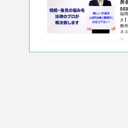
所
50
福岡
き】
務
ネ
...