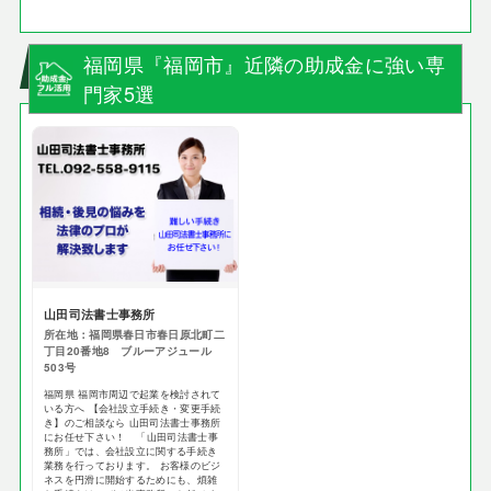
福岡県『福岡市』近隣の助成金に強い専
門家5選
山田司法書士事務所
所在地：福岡県春日市春日原北町二
丁目20番地8 ブルーアジュール
503号
福岡県 福岡市周辺で起業を検討されて
いる方へ 【会社設立手続き・変更手続
き】のご相談なら 山田司法書士事務所
にお任せ下さい！ 「山田司法書士事
務所」では、会社設立に関する手続き
業務を行っております。 お客様のビジ
ネスを円滑に開始するためにも、煩雑