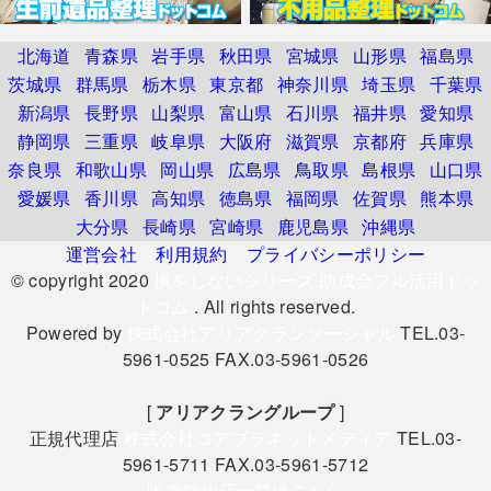
北海道
青森県
岩手県
秋田県
宮城県
山形県
福島県
茨城県
群馬県
栃木県
東京都
神奈川県
埼玉県
千葉県
新潟県
長野県
山梨県
富山県
石川県
福井県
愛知県
静岡県
三重県
岐阜県
大阪府
滋賀県
京都府
兵庫県
奈良県
和歌山県
岡山県
広島県
鳥取県
島根県
山口県
愛媛県
香川県
高知県
徳島県
福岡県
佐賀県
熊本県
大分県
長崎県
宮崎県
鹿児島県
沖縄県
運営会社
利用規約
プライバシーポリシー
© copyright 2020
損をしないシリーズ 助成金フル活用ドッ
トコム
. All rights reserved.
Powered by
株式会社アリアクランソーシャル
TEL.03-
5961-0525 FAX.03-5961-0526
[
アリアクラングループ
]
正規代理店
株式会社コアプラネットメディア
TEL.03-
5961-5711 FAX.03-5961-5712
販売特約店一覧はこちら