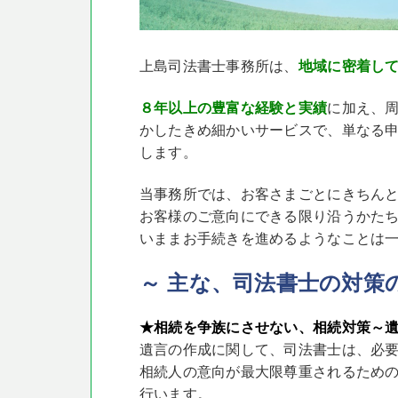
上島司法書士事務所は、
地域に密着し
８年以上の豊富な経験と実績
に加え、
かした
きめ細かいサービスで、単なる
します。
当事務所では、お客さまごとにきちん
お客様のご意向にできる限り沿うかた
いまま
お手続きを進めるようなことは
～ 主な、司法書士の対策
★相続を争族にさせない、相続対策～
遺言の作成に関して、司法書士は、必
相続人の意向が最大限尊重されるため
行います。