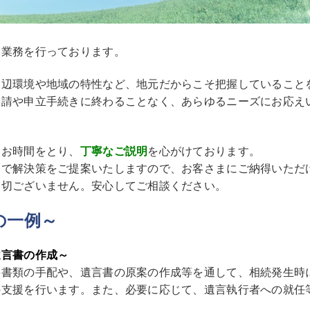
て
業務を行っております。
周辺環境や地域の特性など、地元だからこそ把握していること
申請や申立手続きに終わることなく、あらゆるニーズにお応え
とお時間をとり、
丁寧なご説明
を心がけております。
ちで解決策をご提案いたしますので、お客さまにご納得いただ
一切ございません。安心してご相談ください。
の一例～
遺言書の作成～
要書類の手配や、遺言書の原案の作成等を通して、相続発生時
の支援を行います。また、必要に応じて、遺言執行者への就任