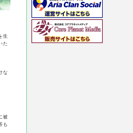
を生
いた
けな
に被
等も