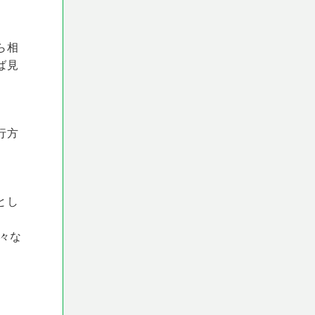
ら相
ば見
行方
とし
々な