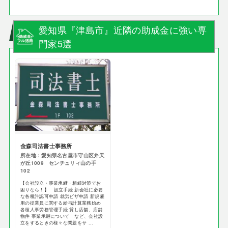
愛知県『津島市』近隣の助成金に強い専
門家5選
金森司法書士事務所
所在地：愛知県名古屋市守山区弁天
が丘1009 センチュリィ山の手
102
【会社設立・事業承継・相続対策でお
困りなら！】 設立手続 新会社に必要
な各種許認可申請 就労ビザ申請 新規雇
用の従業員に関する給与計算業務始め
各種人事労務管理手続 貸し店舗、店舗
物件 事業承継について など、会社設
立をするときの様々な問題をサ ...