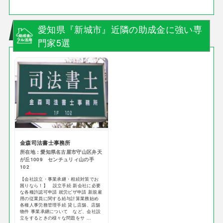
愛知県『新城市』近隣の助成金に強い専
門家5選
金森司法書士事務所
所在地：愛知県名古屋市守山区弁天
が丘1009 センチュリィ山の手
102
【会社設立・事業承継・相続対策でお
困りなら！】 設立手続 新会社に必要
な各種許認可申請 就労ビザ申請 新規雇
用の従業員に関する給与計算業務始め
各種人事労務管理手続 貸し店舗、店舗
物件 事業承継について など、会社設
立をするときの様々な問題をサ ...