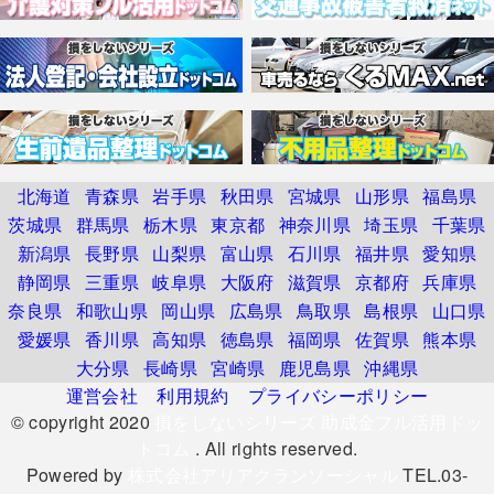
北海道
青森県
岩手県
秋田県
宮城県
山形県
福島県
茨城県
群馬県
栃木県
東京都
神奈川県
埼玉県
千葉県
新潟県
長野県
山梨県
富山県
石川県
福井県
愛知県
静岡県
三重県
岐阜県
大阪府
滋賀県
京都府
兵庫県
奈良県
和歌山県
岡山県
広島県
鳥取県
島根県
山口県
愛媛県
香川県
高知県
徳島県
福岡県
佐賀県
熊本県
大分県
長崎県
宮崎県
鹿児島県
沖縄県
運営会社
利用規約
プライバシーポリシー
© copyright 2020
損をしないシリーズ 助成金フル活用ドッ
トコム
. All rights reserved.
Powered by
株式会社アリアクランソーシャル
TEL.03-